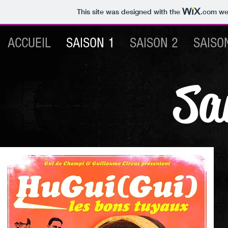
This site was designed with the
.com
web
ACCUEIL
SAISON 1
SAISON 2
SAISO
Sa